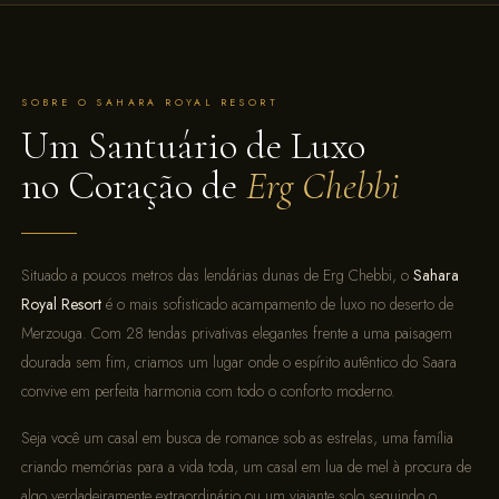
SOBRE O SAHARA ROYAL RESORT
Um Santuário de Luxo
no Coração de
Erg Chebbi
Situado a poucos metros das lendárias dunas de Erg Chebbi, o
Sahara
Royal Resort
é o mais sofisticado acampamento de luxo no deserto de
Merzouga. Com 28 tendas privativas elegantes frente a uma paisagem
dourada sem fim, criamos um lugar onde o espírito autêntico do Saara
convive em perfeita harmonia com todo o conforto moderno.
Seja você um casal em busca de romance sob as estrelas, uma família
criando memórias para a vida toda, um casal em lua de mel à procura de
algo verdadeiramente extraordinário ou um viajante solo seguindo o