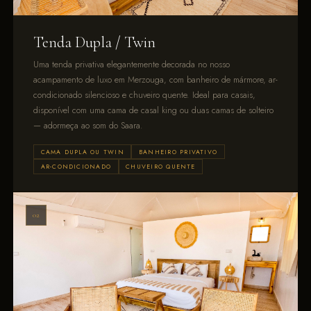
Tenda Dupla / Twin
Uma tenda privativa elegantemente decorada no nosso
acampamento de luxo em Merzouga, com banheiro de mármore, ar-
condicionado silencioso e chuveiro quente. Ideal para casais,
disponível com uma cama de casal king ou duas camas de solteiro
— adormeça ao som do Saara.
CAMA DUPLA OU TWIN
BANHEIRO PRIVATIVO
AR-CONDICIONADO
CHUVEIRO QUENTE
02