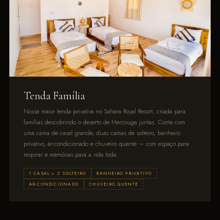
Tenda Família
Nossa maior tenda privativa no Sahara Royal Resort, criada para
famílias descobrindo o deserto de Merzouga juntas. Conta com
uma cama de casal grande, duas camas de solteiro, banheiro
privativo, ar-condicionado e chuveiro quente — com espaço para
respirar e memórias para a vida toda.
1 CASAL + 2 SOLTEIRO
BANHEIRO PRIVATIVO
AR-CONDICIONADO
CHUVEIRO QUENTE