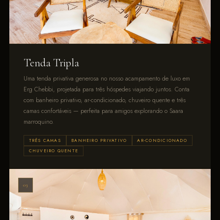
Tenda Tripla
Uma tenda privativa generosa no nosso acampamento de luxo em
Erg Chebbi, projetada para três hóspedes viajando juntos. Conta
com banheiro privativo, ar-condicionado, chuveiro quente e três
camas confortáveis — perfeita para amigos explorando o Saara
marroquino.
TRÊS CAMAS
BANHEIRO PRIVATIVO
AR-CONDICIONADO
CHUVEIRO QUENTE
03