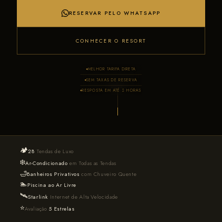
RESERVAR PELO WHATSAPP
CONHECER O RESORT
MELHOR TARIFA DIRETA
SEM TAXAS DE RESERVA
ROLE
RESPOSTA EM ATÉ 2 HORAS
🏕️
28
Tendas de Luxo
❄️
Ar-Condicionado
em Todas as Tendas
🛁
Banheiros Privativos
com Chuveiro Quente
🏊
Piscina ao Ar Livre
🛰️
Starlink
Internet de Alta Velocidade
⭐
Avaliação
5 Estrelas