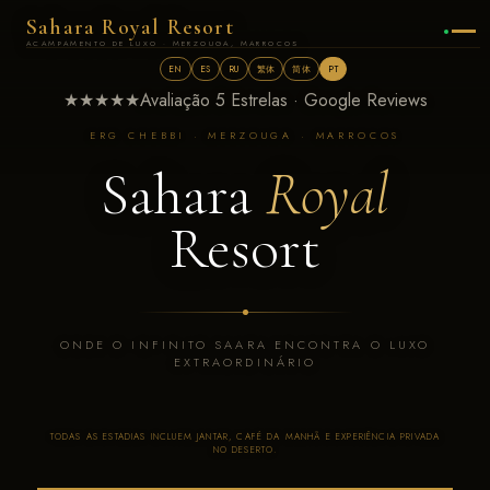
Sahara Royal Resort
ACAMPAMENTO DE LUXO · MERZOUGA, MARROCOS
EN
ES
RU
繁体
简体
PT
★★★★★
Avaliação 5 Estrelas · Google Reviews
ERG CHEBBI · MERZOUGA · MARROCOS
Sahara
Royal
Resort
ONDE O INFINITO SAARA ENCONTRA O LUXO
EXTRAORDINÁRIO
TODAS AS ESTADIAS INCLUEM JANTAR, CAFÉ DA MANHÃ E EXPERIÊNCIA PRIVADA
NO DESERTO.