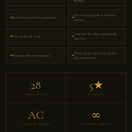
tendas
Chuveiro quente e toalhas
Banheiro privativo completo
macias
Internet de alta velocidade
Piscina ao ar livre
Starlink
Majlis & terraço central do
Restaurante marroquino
acampamento
28
5★
TENDAS DE LUXO
AVALIAÇÃO
AC
∞
TODAS AS TENDAS
VISTAS DO DESERTO