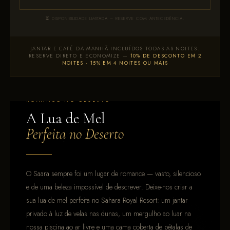
DISPONIBILIDADE LIMITADA – RESERVE COM ANTECEDÊNCIA.
JANTAR E CAFÉ DA MANHÃ INCLUÍDOS TODAS AS NOITES.
RESERVE DIRETO E ECONOMIZE —
10% DE DESCONTO EM 2
NOITES · 15% EM 4 NOITES OU MAIS
ROMANCE NO DESERTO
A Lua de Mel
Perfeita no Deserto
O Saara sempre foi um lugar de romance — vasto, silencioso
e de uma beleza impossível de descrever. Deixe-nos criar a
sua lua de mel perfeita no Sahara Royal Resort: um jantar
privado à luz de velas nas dunas, um mergulho ao luar na
nossa piscina ao ar livre e uma cama coberta de pétalas de