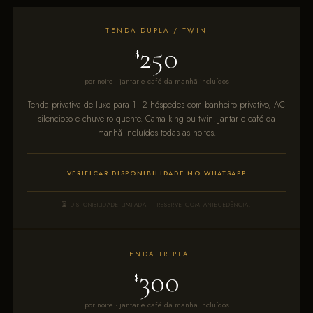
TENDA DUPLA / TWIN
250
$
por noite · jantar e café da manhã incluídos
Tenda privativa de luxo para 1–2 hóspedes com banheiro privativo, AC
silencioso e chuveiro quente. Cama king ou twin. Jantar e café da
manhã incluídos todas as noites.
VERIFICAR DISPONIBILIDADE NO WHATSAPP
DISPONIBILIDADE LIMITADA – RESERVE COM ANTECEDÊNCIA.
TENDA TRIPLA
300
$
por noite · jantar e café da manhã incluídos