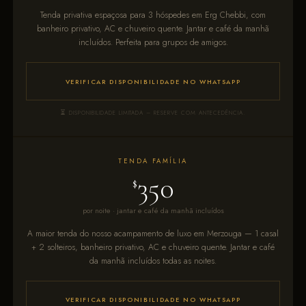
Tenda privativa espaçosa para 3 hóspedes em Erg Chebbi, com
banheiro privativo, AC e chuveiro quente. Jantar e café da manhã
incluídos. Perfeita para grupos de amigos.
VERIFICAR DISPONIBILIDADE NO WHATSAPP
DISPONIBILIDADE LIMITADA – RESERVE COM ANTECEDÊNCIA.
TENDA FAMÍLIA
350
$
por noite · jantar e café da manhã incluídos
A maior tenda do nosso acampamento de luxo em Merzouga — 1 casal
+ 2 solteiros, banheiro privativo, AC e chuveiro quente. Jantar e café
da manhã incluídos todas as noites.
VERIFICAR DISPONIBILIDADE NO WHATSAPP