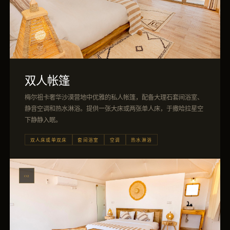
双人帐篷
梅尔祖卡奢华沙漠营地中优雅的私人帐篷，配备大理石套间浴室、
静音空调和热水淋浴。提供一张大床或两张单人床，于撒哈拉星空
下静静入眠。
双人床或单双床
套间浴室
空调
热水淋浴
02