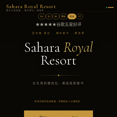
Sahara Royal Resort
奢华沙漠帐篷 · 梅尔祖卡，摩洛哥
EN
ES
RU
繁体
简体
PT
★★★★★
谷歌五星好评
厄尔格·奇比 · 梅尔祖卡 · 摩洛哥
Sahara
Royal
Resort
在无垠的撒哈拉，邂逅极致奢华
所有住宿均包含晚餐、早餐和私人沙漠体验。