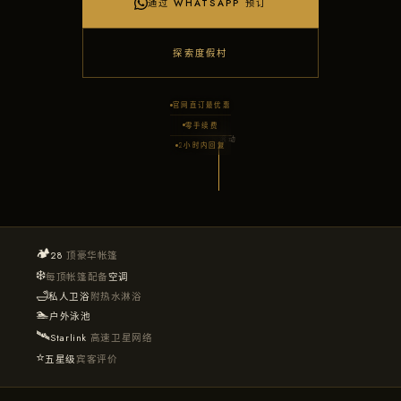
通过 WHATSAPP 预订
探索度假村
官网直订最优惠
零手续费
向下滚动
2小时内回复
🏕️
28
顶豪华帐篷
❄️
每顶帐篷配备
空调
🛁
私人卫浴
附热水淋浴
🏊
户外泳池
🛰️
Starlink
高速卫星网络
⭐
五星级
宾客评价