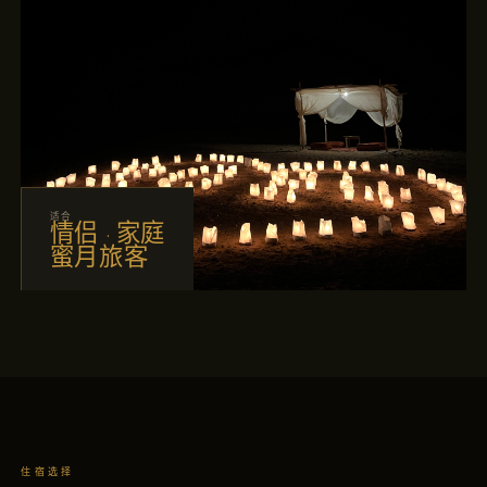
适合
情侣 · 家庭
蜜月旅客
住宿选择