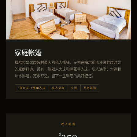
家庭帐篷
撒哈拉皇家度假村最大的私人帐篷，专为在梅尔祖卡沙漠共度时光
的家庭打造。设有一张双人大床和两张单人床、私人浴室、空调和
热水淋浴，宽敞舒适，留下一生难忘的美好记忆。
1张大床+2张单人床
私人浴室
空调
热水淋浴
双人帐篷
250
$