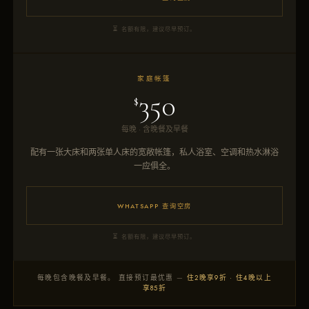
名额有限，建议尽早预订。
家庭帐篷
350
$
每晚 · 含晚餐及早餐
配有一张大床和两张单人床的宽敞帐篷，私人浴室、空调和热水淋浴
一应俱全。
WHATSAPP 查询空房
名额有限，建议尽早预订。
每晚包含晚餐及早餐。 直接预订最优惠 —
住2晚享9折 · 住4晚以上
享85折