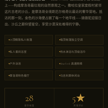
上——构成摩洛哥最壮观的自然景观之一。撒哈拉皇家度假村紧邻
这片古老的沙丘，是摩洛哥全境距厄尔格奇比最近的奢华营地。抵
达的那一刻，金色的沙海便占据了每一个地平线——骑骆驼迎接日
出、沙丘之巅仰望星空，享受沙漠深处难得的宁静。
28顶精致私人帐篷
每顶帐篷独立空调
私人套间浴室
热水淋浴与顶级浴巾
户外泳池
Starlink 高速网络
摩洛哥特色餐厅
马吉利斯休闲台
28
5★
豪华帐篷
宾客评价