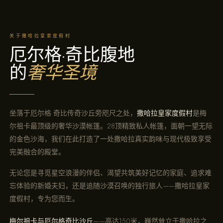
关于撒哈拉皇家度假村
厄尔格·奇比腹地
的
奢华圣境
坐落于厄尔格·奇比传奇沙丘旁咫尺之处，
撒哈拉皇家度假村
是梅
尔祖卡最顶级的奢华沙漠帐篷。28顶精致私人帐篷，面朝一望无际
的金色沙海，我们在此打造了一处撒哈拉真实韵味与现代极致享受
完美融合的殿堂。
无论您是寻觅星空浪漫的伴侣、渴望共筑美好记忆的家庭、追求难
忘体验的新婚夫妇，还是追随沙漠召唤的独行旅人——撒哈拉皇家
度假村，专为您而生。
梅尔祖卡与厄尔格奇比沙丘
——高达150米，巍然耸立于撒哈拉之