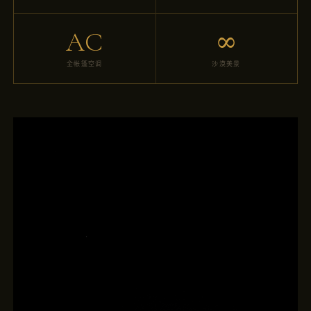
AC
∞
全帐篷空调
沙漠美景