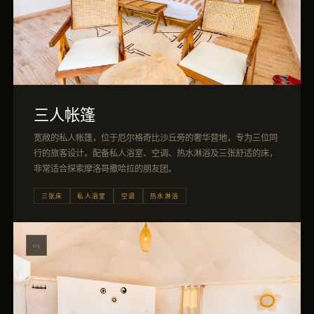
三人帐篷
宽敞的私人帐篷，位于厄尔格奇比沙丘旁的奢华营地，专为三位同
行的旅客设计。配备私人浴室、空调、热水淋浴及三张舒适的床，
非常适合探索摩洛哥撒哈拉的朋友团。
三张床
私人浴室
空调
热水淋浴
03